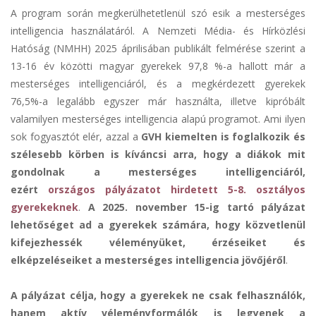
A program során megkerülhetetlenül szó esik a mesterséges
intelligencia használatáról. A Nemzeti Média- és Hírközlési
Hatóság (NMHH) 2025 áprilisában publikált felmérése szerint a
13-16 év közötti magyar gyerekek 97,8 %-a hallott már a
mesterséges intelligenciáról, és a megkérdezett gyerekek
76,5%-a legalább egyszer már használta, illetve kipróbált
valamilyen mesterséges intelligencia alapú programot. Ami ilyen
sok fogyasztót elér, azzal a
GVH kiemelten is foglalkozik és
szélesebb körben is kíváncsi arra, hogy a diákok mit
gondolnak a mesterséges intelligenciáról,
ezért
országos pályázatot hirdetett 5-8. osztályos
gyerekeknek
.
A 2025. november 15-ig tartó pályázat
lehetőséget ad a gyerekek számára, hogy közvetlenül
kifejezhessék véleményüket, érzéseiket és
elképzeléseiket a mesterséges intelligencia jövőjéről
.
A pályázat célja, hogy a gyerekek ne csak felhasználók,
hanem aktív véleményformálók is legyenek a