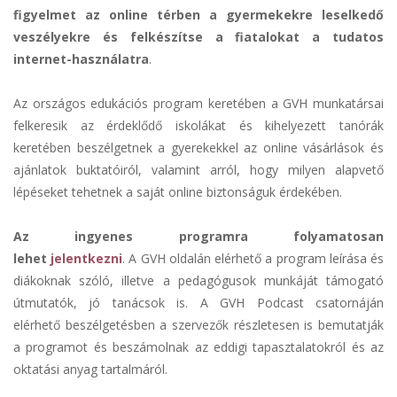
figyelmet az online térben a gyermekekre leselkedő
veszélyekre és felkészítse a fiatalokat a tudatos
internet-használatra
.
Az országos edukációs program keretében a GVH munkatársai
felkeresik az érdeklődő iskolákat és kihelyezett tanórák
keretében beszélgetnek a gyerekekkel az online vásárlások és
ajánlatok buktatóiról, valamint arról, hogy milyen alapvető
lépéseket tehetnek a saját online biztonságuk érdekében.
Az ingyenes programra folyamatosan
lehet
jelentkezni
. A GVH oldalán elérhető a program leírása és
diákoknak szóló, illetve a pedagógusok munkáját támogató
útmutatók, jó tanácsok is. A GVH Podcast csatornáján
elérhető beszélgetésben a szervezők részletesen is bemutatják
a programot és beszámolnak az eddigi tapasztalatokról és az
oktatási anyag tartalmáról.