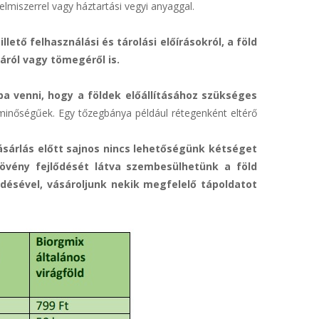
miszerrel vagy háztartási vegyi anyaggal.
illető felhasználási és tárolási előírásokról, a föld
táról vagy tömegéről is.
a venni, hogy a földek előállításához szükséges
nőségűek. Egy tőzegbánya például rétegenként eltérő
ásárlás előtt sajnos nincs lehetőségünk kétséget
övény fejlődését látva szembesülhetünk a föld
désével, vásároljunk nekik megfelelő tápoldatot