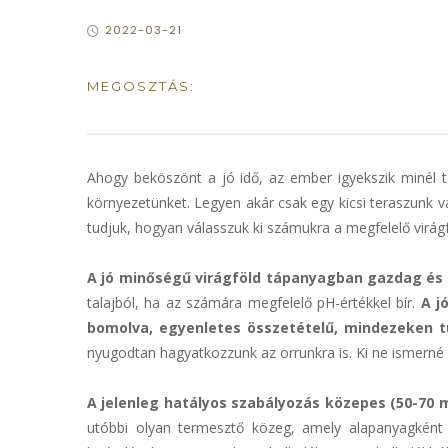
2022-03-21
MEGOSZTÁS:
Ahogy beköszönt a jó idő, az ember igyekszik minél tö
környezetünket. Legyen akár csak egy kicsi teraszunk v
tudjuk, hogyan válasszuk ki számukra a megfelelő virág
A jó minőségű virágföld tápanyagban gazdag és 
talajból, ha az számára megfelelő pH-értékkel bír.
A j
bomolva, egyenletes összetételű, mindezeken t
nyugodtan hagyatkozzunk az orrunkra is. Ki ne ismerné 
A jelenleg hatályos szabályozás közepes (50-70
utóbbi olyan termesztő közeg, amely alapanyagként 