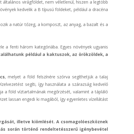
t általános virágföldet, nem véletlenül, hiszen a legtöbb
vények kedvelik a B típusú földeket, például a dracéna
tozik a natúr tőzeg, a komposzt, az anyag, a bazalt és a
bele a fenti három kategóriába. Egyes növények ugyanis
találhatunk például a kaktuszok, az örökzöldek, a
cs
, melyet a föld felszínére szórva segíthetjük a talaj
vízelvezetést segíti, így használata a szárazság kedvelő
ja a föld víztartalmának megőrzését, valamint a tápláló
zet lassan engedi ki magából, így egyenletes vízellátást
árgását, illetve kiömlését. A csomagolóeszköznek
ás során történő rendeltetésszerű igénybevétel