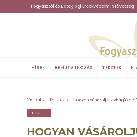
Fogyasztói és Betegjogi Érdekvédelmi Szövetség
HÍREK
BEMUTATKOZÁS
TESZTEK
K
Főoldal
Tesztek
Hogyan vásároljunk virágföldet
TESZTEK
HOGYAN VÁSÁROLJ