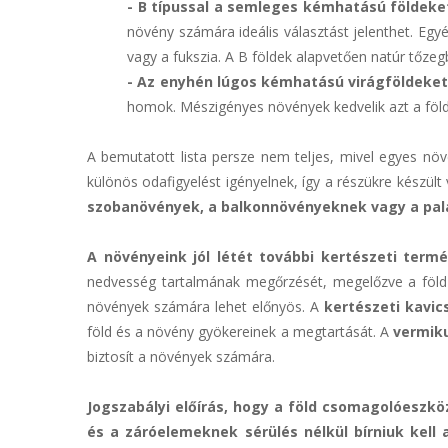
- B típussal a semleges kémhatású földeket
növény számára ideális választást jelenthet. Eg
vagy a fukszia. A B földek alapvetően natúr tőze
- Az enyhén lúgos kémhatású virágföldeket 
homok. Mészigényes növények kedvelik azt a földt
A bemutatott lista persze nem teljes, mivel egyes növ
különös odafigyelést igényelnek, így a részükre készült 
szobanövények, a balkonnövényeknek vagy a pal
A növényeink jól létét további kertészeti ter
nedvesség tartalmának megőrzését, megelőzve a föld 
növények számára lehet előnyös. A
kertészeti kavic
föld és a növény gyökereinek a megtartását. A
vermiku
biztosít a növények számára.
Jogszabályi előírás, hogy a föld csomagolóeszkö
és a záróelemeknek sérülés nélkül bírniuk kel