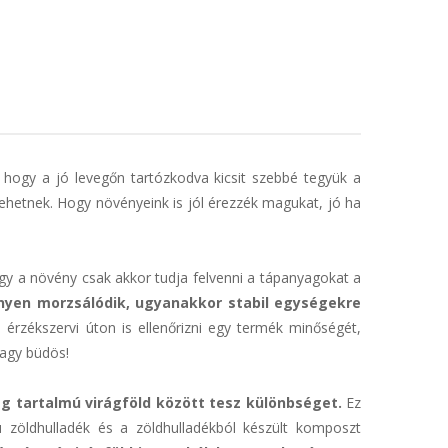
, hogy a jó levegőn tartózkodva kicsit szebbé tegyük a
lehetnek. Hogy növényeink is jól érezzék magukat, jó ha
y a növény csak akkor tudja felvenni a tápanyagokat a
önnyen morzsálódik, ugyanakkor stabil egységekre
érzékszervi úton is ellenőrizni egy termék minőségét,
vagy büdös!
 tartalmú virágföld között tesz különbséget.
Ez
 zöldhulladék és a zöldhulladékból készült komposzt