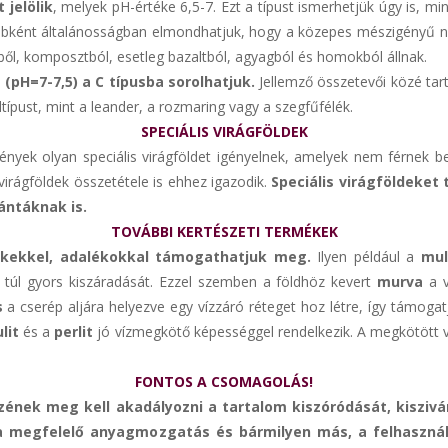
 jelölik
, melyek pH-értéke 6,5-7. Ezt a típust ismerhetjük úgy is, min
yébként általánosságban elmondhatjuk, hogy a közepes mészigényű nö
gből, komposztból, esetleg bazaltból, agyagból és homokból állnak.
(pH=7-7,5) a C típusba sorolhatjuk.
Jellemző összetevői közé tar
ípust, mint a leander, a rozmaring vagy a szegfűfélék.
SPECIÁLIS VIRÁGFÖLDEK
ények olyan speciális virágföldet igényelnek, amelyek nem férnek 
virágföldek összetétele is ehhez igazodik.
Speciális virágföldeket 
ántáknak is.
TOVÁBBI KERTÉSZETI TERMÉKEK
mékekkel, adalékokkal támogathatjuk meg.
Ilyen például a
mul
túl gyors kiszáradását. Ezzel szemben a földhöz kevert
murva
a 
s
a cserép aljára helyezve egy vízzáró réteget hoz létre, így támogat
lit
és a
perlit
jó vízmegkötő képességgel rendelkezik. A megkötött vi
FONTOS A CSOMAGOLÁS!
zének meg kell akadályozni a tartalom kiszóródását, kisziv
l a megfelelő anyagmozgatás és bármilyen más, a felhasznál