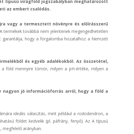
t típusú virágföld jogszabályban meghatározott
eti az embert csalódás.
jra vagy a termesztett növényre és előírásszerű
A termékek továbbá nem jelentenek megengedhetetlen
ket garantálja, hogy a forgalomba hozatalhoz a Nemzeti
örmelékből és egyéb adalékokból. Az összetétel,
a föld mennyire tömör, milyen a pH-értéke, milyen a
agyon jó információforrás arról, hogy a föld a
ámára ideális választás, mint például a rododendron, a
tású földet kedvelik (pl. páfrány, fenyő). Az A típusú
, megfelelő arányban.