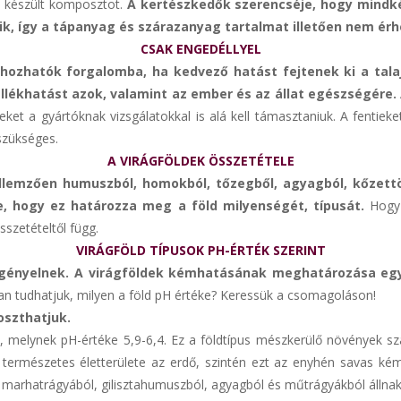
ól készült komposztot.
A kertészkedők szerencséje, hogy mindké
, így a tápanyag és szárazanyag tartalmat illetően nem érh
CSAK ENGEDÉLLYEL
hozhatók forgalomba, ha kedvező hatást fejtenek ki a tala
ékhatást azok, valamint az ember és az állat egészségére.
et a gyártóknak vizsgálatokkal is alá kell támasztaniuk. A fentie
 szükséges.
A VIRÁGFÖLDEK ÖSSZETÉTELE
jellemzően humuszból, homokból, tőzegből, agyagból, kőzett
 hogy ez határozza meg a föld milyenségét, típusát.
Hogy 
szetételtől függ.
VIRÁGFÖLD TÍPUSOK PH-ÉRTÉK SZERINT
igényelnek. A virágföldek kémhatásának meghatározása egy n
n tudhatjuk, milyen a föld pH értéke? Keressük a csomagoláson!
oszthatjuk.
, melynek pH-értéke 5,9-6,4. Ez a földtípus mészkerülő növények sz
természetes életterülete az erdő, szintén ezt az enyhén savas kémha
 marhatrágyából, gilisztahumuszból, agyagból és műtrágyákból állnak