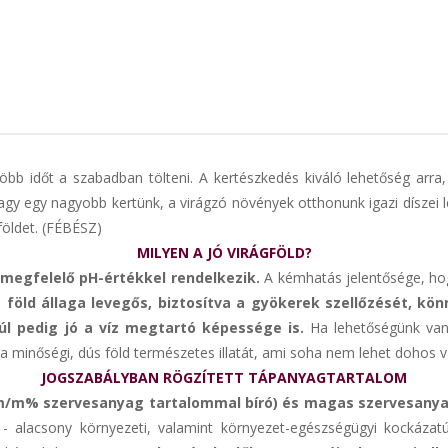
bb időt a szabadban tölteni. A kertészkedés kiváló lehetőség arra
agy egy nagyobb kertünk, a virágzó növények otthonunk igazi díszei 
földet. (FÉBÉSZ)
MILYEN A JÓ VIRÁGFÖLD?
megfelelő pH-értékkel rendelkezik.
A kémhatás jelentősége, hog
ó föld állaga levegős, biztosítva a gyökerek szellőzését, k
úl pedig jó a víz megtartó képessége is.
Ha lehetőségünk van 
a minőségi, dús föld természetes illatát, ami soha nem lehet dohos 
JOGSZABÁLYBAN RÖGZÍTETT TÁPANYAGTARTALOM
 m/m% szervesanyag tartalommal bíró) és magas szervesanyag
- alacsony környezeti, valamint környezet-egészségügyi kockázatú