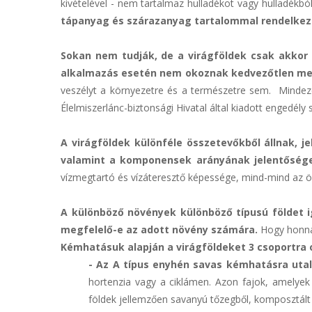
kivételével - nem tartalmaz hulladékot vagy hulladékb
tápanyag és szárazanyag tartalommal rendelkezik
Sokan nem tudják, de a virágföldek csak akkor 
alkalmazás esetén nem okoznak kedvezőtlen mell
veszélyt a környezetre és a természetre sem. Mindezek
Élelmiszerlánc-biztonsági Hivatal által kiadott engedély
A virágföldek különféle összetevőkből állnak, 
valamint a komponensek arányának jelentősége,
vízmegtartó és vízáteresztő képessége, mind-mind az ös
A különböző növények különböző típusú földet 
megfelelő-e az adott növény számára.
Hogy honna
Kémhatásuk alapján a virágföldeket 3 csoportra 
-
Az A típus enyhén savas kémhatásra utal
hortenzia vagy a ciklámen. Azon fajok, amelyek 
földek jellemzően savanyú tőzegből, komposztált