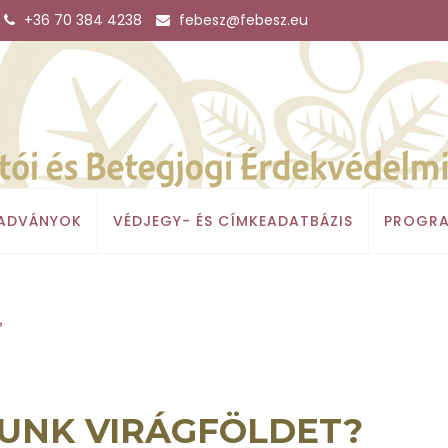
+36 70 384 4238
febesz@febesz.eu
IADVÁNYOK
VÉDJEGY- ÉS CÍMKEADATBÁZIS
PROGRA
?
UNK VIRÁGFÖLDET?