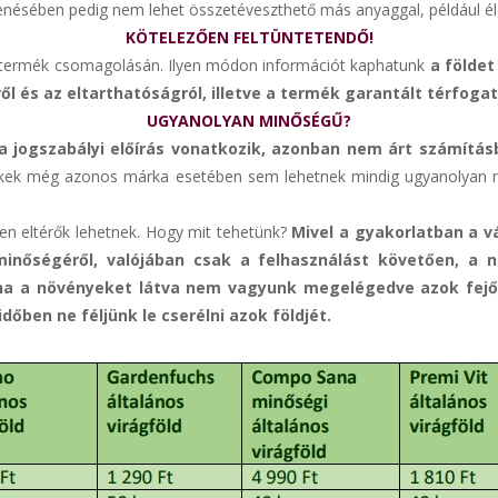
ésében pedig nem lehet összetéveszthető más anyaggal, például élel
KÖTELEZŐEN FELTÜNTETENDŐ!
 a termék csomagolásán. Ilyen módon információt kaphatunk
a földet 
ről és az eltarthatóságról, illetve a termék garantált térfoga
UGYANOLYAN MINŐSÉGŰ?
a jogszabályi előírás vonatkozik, azonban nem árt számításb
kek még azonos márka esetében sem lehetnek mindig ugyanolyan mi
en eltérők lehetnek. Hogy mit tehetünk?
Mivel a gyakorlatban a v
inőségéről, valójában csak a felhasználást követően, a n
gy ha a növényeket látva nem vagyunk megelégedve azok fejő
őben ne féljünk le cserélni azok földjét.