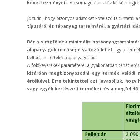
következményeit.
A csomagoló eszköz külső megjelen
Jó tudni, hogy bizonyos adatokat kötelező feltüntetni
típusáról és tápanyag tartalmáról, a gyártási idő
Bár a virágföldek minimális hatóanyagtartalmár
alapanyagok minősége változó lehet.
Így a termé
beltartalmi értékű alapanyagot ad.
A földkeverékek paraméterei a gyakorlatban tehát erős
kizáróan megbizonyosodni egy termék valódi m
értékével. Erre tekintettel azt javasoljuk, ho
vagy egyéb kertészeti terméket, és a megfelelő id